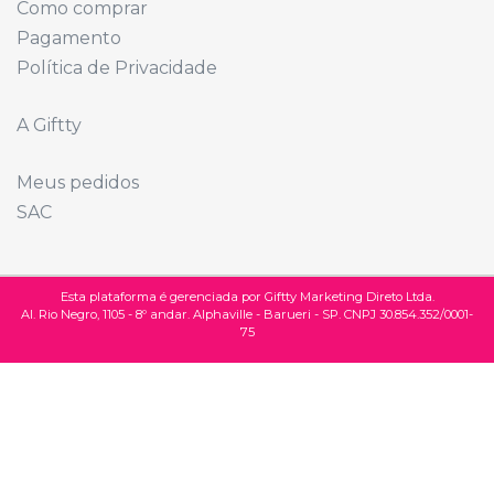
Como comprar
Pagamento
Política de Privacidade
A Giftty
Meus pedidos
SAC
Esta plataforma é gerenciada por Giftty Marketing Direto Ltda.
Al. Rio Negro, 1105 - 8º andar. Alphaville - Barueri - SP. CNPJ 30.854.352/0001-
75