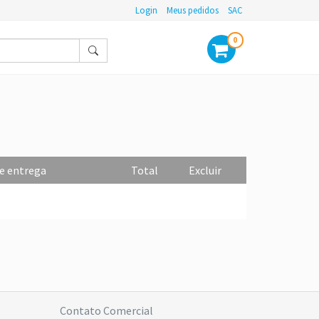
Login
Meus pedidos
SAC
0
e entrega
Total
Excluir
Contato Comercial