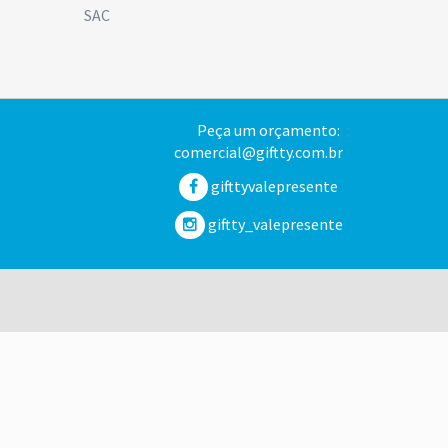
SAC
Peça um orçamento:
comercial@giftty.com.br
gifttyvalepresente
giftty_valepresente