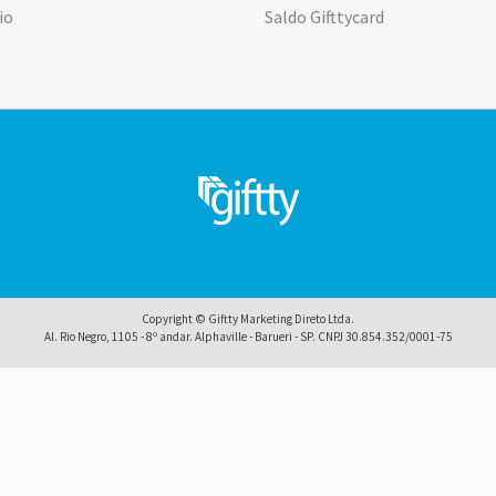
io
Saldo Gifttycard
Copyright © Giftty Marketing Direto Ltda.
Al. Rio Negro, 1105 - 8º andar. Alphaville - Barueri - SP. CNPJ 30.854.352/0001-75