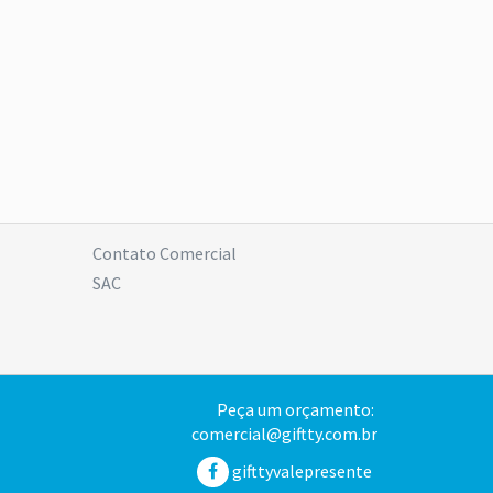
Contato Comercial
SAC
Peça um orçamento:
comercial@giftty.com.br
gifttyvalepresente